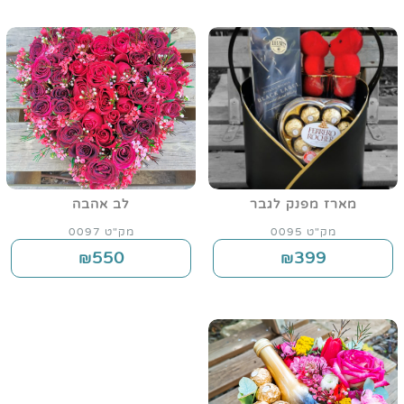
מארז מפנק לגבר
לב אהבה
מק"ט 0095
מק"ט 0097
550
399
₪
₪