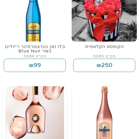
הקופסא הקלאסית
בלו נאן גוורצטרמינר ריזלינג
כשר Blue Nun
מק"ט 0085
מק"ט 0086
99
250
₪
₪