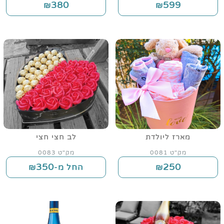
380
599
₪
₪
מארז ליולדת
לב חצי חצי
מק"ט 0081
מק"ט 0083
350
250
₪
החל מ-₪